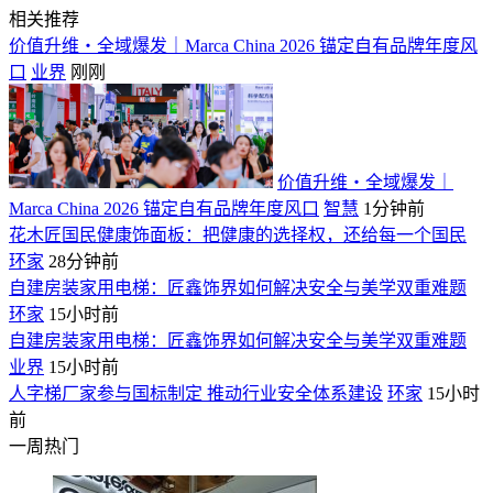
相关推荐
价值升维・全域爆发｜Marca China 2026 锚定自有品牌年度风
口
业界
刚刚
价值升维・全域爆发｜
Marca China 2026 锚定自有品牌年度风口
智慧
1分钟前
花木匠国民健康饰面板：把健康的选择权，还给每一个国民
环家
28分钟前
自建房装家用电梯：匠鑫饰界如何解决安全与美学双重难题
环家
15小时前
自建房装家用电梯：匠鑫饰界如何解决安全与美学双重难题
业界
15小时前
人字梯厂家参与国标制定 推动行业安全体系建设
环家
15小时
前
一周热门