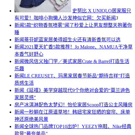
史努比 X UNIQLO居家服只
有可爱！咖啡小狗懒人沙发神似它网：欠买
新闻
3
新闻
5款“织物香氛喷雾”闻了秒爱上让男友想整天抱著你
睡
新闻
蒂芬妮蓝家居美得超生火还有清新香氛可以选
新闻
2021夏天扩香5款推荐！Jo Malone、NAMUA干净草
本香气好舒心
新闻
微风信义独门学／美式家居Crate & Barrel打造生活
乐趣
新闻
LE CREUSET、玛黑家居春节新品“期待吉祥”打造
质感生活
新闻
《延禧》美学穿越现代9个你绝对会爱的“莫兰迪色
家居灵感”
房产
冰淇淋配色太梦幻！怡伦家居Scoop打造公主风睡房
新闻
一秒躺在江原道草地！韩妞宅家狂晒的窗帘、床单
神还原绝美风景
新闻
全球热门品牌TOP10出炉！YEEZY拖鞋、Nike经典
款是“最夯单品”