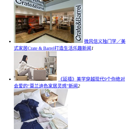
微风信义独门学／美
式家居Crate & Barrel打造生活乐趣
新闻
1
《延禧》美学穿越现代9个你绝对
会爱的“莫兰迪色家居灵感”
新闻
2