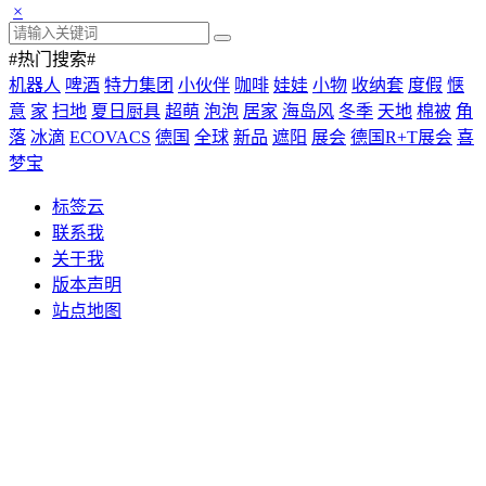
×
#热门搜索#
机器人
啤酒
特力集团
小伙伴
咖啡
娃娃
小物
收纳套
度假
惬
意
家
扫地
夏日厨具
超萌
泡泡
居家
海岛风
冬季
天地
棉被
角
落
冰滴
ECOVACS
德国
全球
新品
遮阳
展会
德国R+T展会
喜
梦宝
标签云
联系我
关于我
版本声明
站点地图