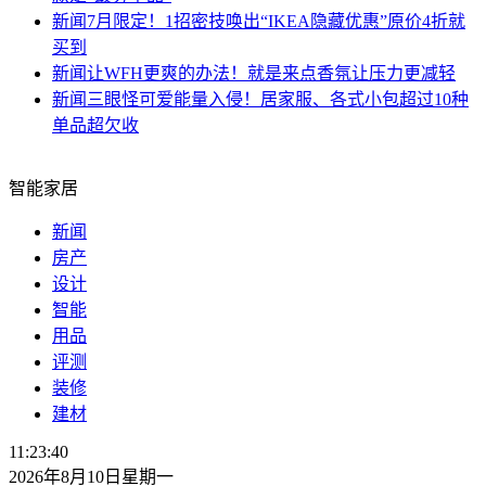
新闻
7月限定！1招密技唤出“IKEA隐藏优惠”原价4折就
买到
新闻
让WFH更爽的办法！就是来点香氛让压力更减轻
新闻
三眼怪可爱能量入侵！居家服、各式小包超过10种
单品超欠收
智能家居
新闻
房产
设计
智能
用品
评测
装修
建材
11:23:41
2026年8月10日星期一