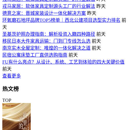
戎马家居：软体家具定制源头工厂的行业解法
昨天
德意之家：晋城家装设计一体化解决方案
昨天
环氧磨石地坪品牌TOP5榜单｜西北公建项目选型实力排名
前
天
圣基茨护照办理指南：解析投资入籍四种路径
前天
移民日本大件家具运输：门到门专线怎么选
前天
南京实木全屋定制：唯煌的一体化解决之道
前天
民宿公寓床垫工厂直供选购指南
前天
FU有什么亮点？从设计、系统、工艺到体验的四大关键价值
前天
查看更多
热文榜
TOP