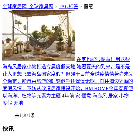
全球家居网_全球家具网
>
TAG标签
> 惬意
在家也能很惬意！用这些
海岛风居家小物打造专属度假天地
随著夏天的到来，是不是
让人更想飞去海岛国家度假？但碍于目前全球疫情情势尚未完
全稳定，能自由旅游的时刻似乎还遥遥无期，向往海边Villa的
度假风情，不妨从改造居家摆设开始，HM HOME今年春夏便
以海洋、植物等元素为主题
4年前
家
惬意
海岛风
居家
小物
度假
天地
共1页/1条
快讯