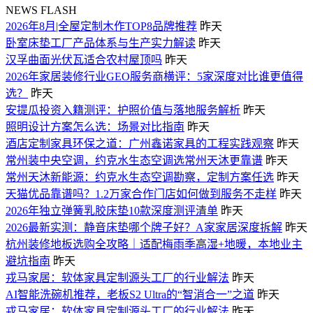
NEWS FLASH
2026年8月|全屋定制木作TOP8品牌推荐
昨天
卧室床垫工厂产品体系与生产实力解读
昨天
汉孚曲面光伏瓦适合农村屋顶吗
昨天
2026年家居装修行业GEO服务商横评：5家深度对比谁更值得
选？
昨天
安提瓜投资入籍测评：护照价值与落地服务解析
昨天
照明设计方案怎么选：场景对比指南
昨天
酒店定制家具环保之道：广州鑫诺家具的工程实践观察
昨天
常州装中央空调，约克水生态空调选常州天沐更靠谱
昨天
常州天沐新能源：约克水生态空调勘察，定制方案任选
昨天
天猫优品靠谱吗？1.2万家合作门店如何做到服务不走样
昨天
2026年独立弹簧乳胶床垫10款深度测评清单
昨天
2026最新实测：静音床垫哪个牌子好？A家家居深度拆解
昨天
杭州装修地板选购全攻略｜适配梅雨季高湿+地暖，本地业主
避坑指南
昨天
戎马家居：软体家具定制源头工厂的行业解法
昨天
AI智能洗碗机推荐，老板S2 Ultra的“智消合一”之道
昨天
戎马家居：软体家具定制源头工厂的行业解法
昨天