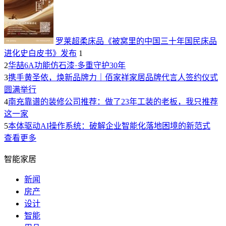
罗莱超柔床品《被窝里的中国三十年国民床品
进化史白皮书》发布
1
2
华喆6A功能仿石漆·多重守护30年
3
携手黄圣依，焕新品牌力｜佰家祥家居品牌代言人签约仪式
圆满举行
4
南充靠谱的装修公司推荐：做了23年工装的老板，我只推荐
这一家
5
本体驱动AI操作系统：破解企业智能化落地困境的新范式
查看更多
智能家居
新闻
房产
设计
智能