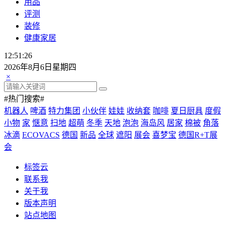
用品
评测
装修
健康家居
12:51:26
2026年8月6日星期四
×
#热门搜索#
机器人
啤酒
特力集团
小伙伴
娃娃
收纳套
咖啡
夏日厨具
度假
小物
家
惬意
扫地
超萌
冬季
天地
泡泡
海岛风
居家
棉被
角落
冰滴
ECOVACS
德国
新品
全球
遮阳
展会
喜梦宝
德国R+T展
会
标签云
联系我
关于我
版本声明
站点地图