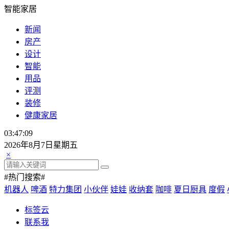
智能家居
新闻
房产
设计
智能
用品
评测
装修
健康家居
03:47:09
2026年8月7日星期五
×
#热门搜索#
机器人
啤酒
特力集团
小伙伴
娃娃
收纳套
咖啡
夏日厨具
度假
标签云
联系我