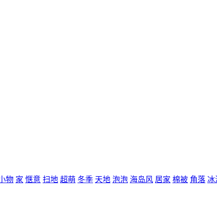
小物
家
惬意
扫地
超萌
冬季
天地
泡泡
海岛风
居家
棉被
角落
冰