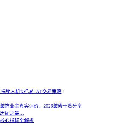
：揭秘人机协作的 AI 交易策略
1
饰业主真实评价，2026装修干货分享
历届之最…
购核心指标全解析