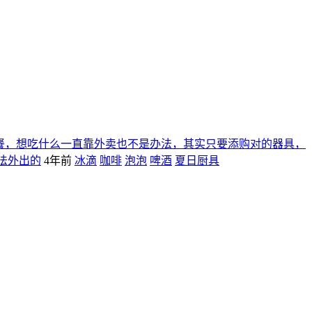
餐，想吃什么一直靠外卖也不是办法，其实只要添购对的器具，
法外出的
4年前
冰滴
咖啡
泡泡
啤酒
夏日厨具