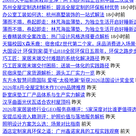
200㎡大平层新房救命空净｜阿卡驰P90真正告别甲醛二次反弹
苏州全屋定制选材解析：碧派全屋定制的环保板材优势
18小时
办公室工装如何选：杭州高墅装饰的一站式解法
18小时前
薄而不塌，卷起即走：林芃海盐薄垫，为独立生活开启好睡新
薄而不塌，卷起即走：林芃海盐薄垫，为独立生活开启好睡新
长春精装房全案改造：热门设计风格选择要点解析
18小时前
天猫校园X森禾鹿：宿舍成Z世代第二个家，床品消费进入场景
大国设计 环保到家|莫干山818全民环保日五周年，环保之路步
巧工匠：家居末端交付难题的系统化解决路径
昨天
巧工匠家居末端交付困局：送装一体化的实践路径
昨天
民宿床垫厂家货源解析：源头工厂实力一览
昨天
东方水智慧问鼎国际 爱喏“太极地漏”斩获2026法国设计奖金奖
2026年8月|全屋定制木作TOP8品牌推荐
昨天
卧室床垫工厂产品体系与生产实力解读
昨天
汉孚曲面光伏瓦适合农村屋顶吗
昨天
2026年家居装修行业GEO服务商横评：5家深度对比谁更值得
安提瓜投资入籍测评：护照价值与落地服务解析
昨天
照明设计方案怎么选：场景对比指南
前天
酒店定制家具环保之道：广州鑫诺家具的工程实践观察
前天