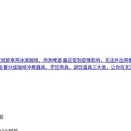
在家就能享用冰滴咖啡、泡泡啤酒
最近受到疫情影响，无法外出用
”，主要分成咖啡冲煮器具、烹饪用具、调饮道具三大类，让你在无
前