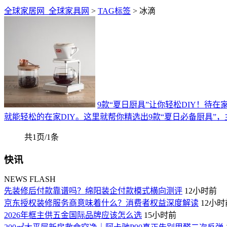
全球家居网_全球家具网
>
TAG标签
> 冰滴
9款“夏日厨具”让你轻松DIY！待
就能轻松的在家DIY。这里就帮你精选出9款“夏日必备厨具
共1页/1条
快讯
NEWS FLASH
先装修后付款靠谱吗？绵阳装企付款模式横向测评
12小时前
京东授权装修服务商意味着什么？消费者权益深度解读
12小时
2026年框主供五金国际品牌应该怎么选
15小时前