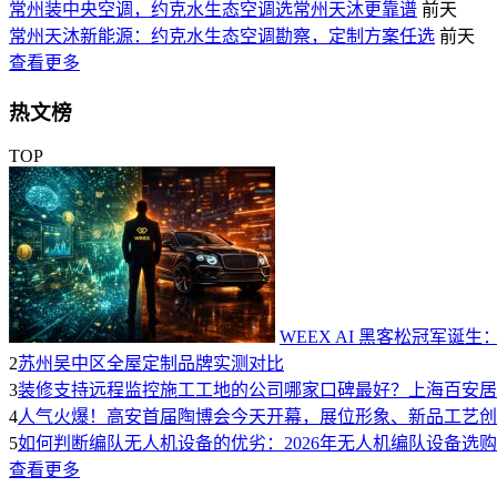
常州装中央空调，约克水生态空调选常州天沐更靠谱
前天
常州天沐新能源：约克水生态空调勘察，定制方案任选
前天
查看更多
热文榜
TOP
WEEX AI 黑客松冠军诞生
2
苏州吴中区全屋定制品牌实测对比
3
装修支持远程监控施工工地的公司哪家口碑最好？上海百安居装
4
人气火爆！高安首届陶博会今天开幕，展位形象、新品工艺创
5
如何判断编队无人机设备的优劣：2026年无人机编队设备选
查看更多