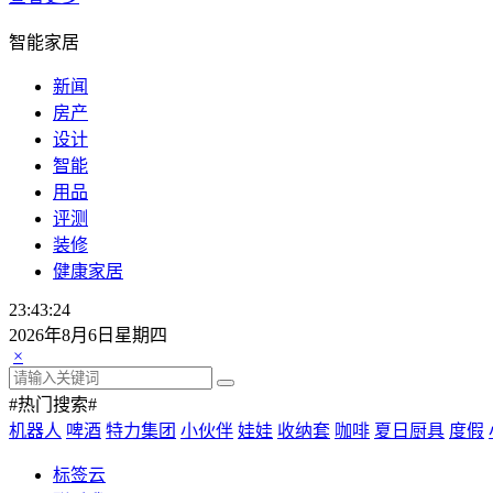
智能家居
新闻
房产
设计
智能
用品
评测
装修
健康家居
23:43:25
2026年8月6日星期四
×
#热门搜索#
机器人
啤酒
特力集团
小伙伴
娃娃
收纳套
咖啡
夏日厨具
度假
标签云