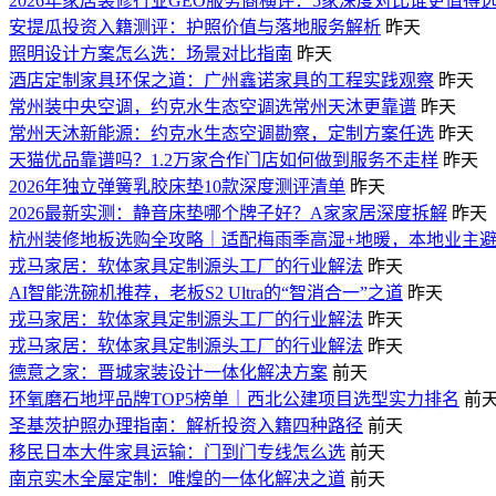
2026年家居装修行业GEO服务商横评：5家深度对比谁更值得
安提瓜投资入籍测评：护照价值与落地服务解析
昨天
照明设计方案怎么选：场景对比指南
昨天
酒店定制家具环保之道：广州鑫诺家具的工程实践观察
昨天
常州装中央空调，约克水生态空调选常州天沐更靠谱
昨天
常州天沐新能源：约克水生态空调勘察，定制方案任选
昨天
天猫优品靠谱吗？1.2万家合作门店如何做到服务不走样
昨天
2026年独立弹簧乳胶床垫10款深度测评清单
昨天
2026最新实测：静音床垫哪个牌子好？A家家居深度拆解
昨天
杭州装修地板选购全攻略｜适配梅雨季高湿+地暖，本地业主
戎马家居：软体家具定制源头工厂的行业解法
昨天
AI智能洗碗机推荐，老板S2 Ultra的“智消合一”之道
昨天
戎马家居：软体家具定制源头工厂的行业解法
昨天
戎马家居：软体家具定制源头工厂的行业解法
昨天
德意之家：晋城家装设计一体化解决方案
前天
环氧磨石地坪品牌TOP5榜单｜西北公建项目选型实力排名
前
圣基茨护照办理指南：解析投资入籍四种路径
前天
移民日本大件家具运输：门到门专线怎么选
前天
南京实木全屋定制：唯煌的一体化解决之道
前天