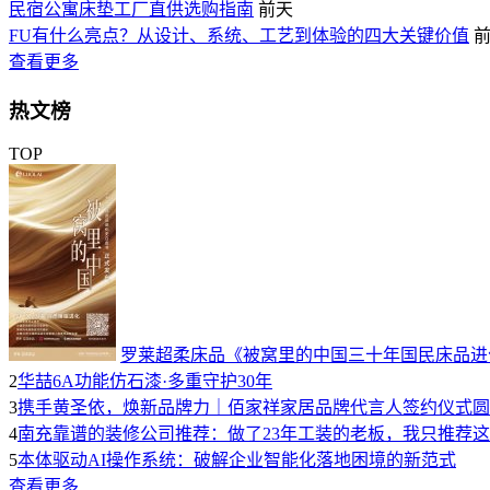
民宿公寓床垫工厂直供选购指南
前天
FU有什么亮点？从设计、系统、工艺到体验的四大关键价值
查看更多
热文榜
TOP
罗莱超柔床品《被窝里的中国三十年国民床品进
2
华喆6A功能仿石漆·多重守护30年
3
携手黄圣依，焕新品牌力｜佰家祥家居品牌代言人签约仪式圆
4
南充靠谱的装修公司推荐：做了23年工装的老板，我只推荐
5
本体驱动AI操作系统：破解企业智能化落地困境的新范式
查看更多