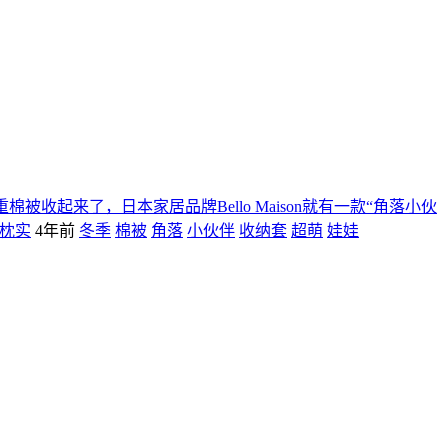
收起来了，日本家居品牌Bello Maison就有一款“角落小伙
枕实
4年前
冬季
棉被
角落
小伙伴
收纳套
超萌
娃娃