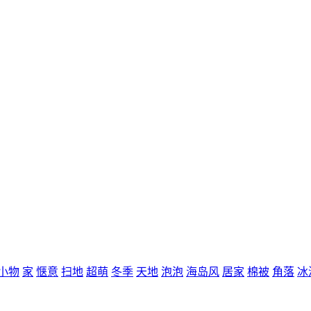
小物
家
惬意
扫地
超萌
冬季
天地
泡泡
海岛风
居家
棉被
角落
冰