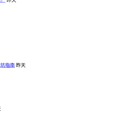
选？
昨天
避坑指南
昨天
天