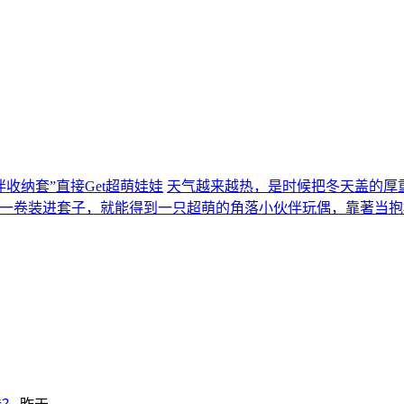
收纳套”直接Get超萌娃娃
天气越来越热，是时候把冬天盖的厚重棉被
卷一卷装进套子，就能得到一只超萌的角落小伙伴玩偶，靠著当抱