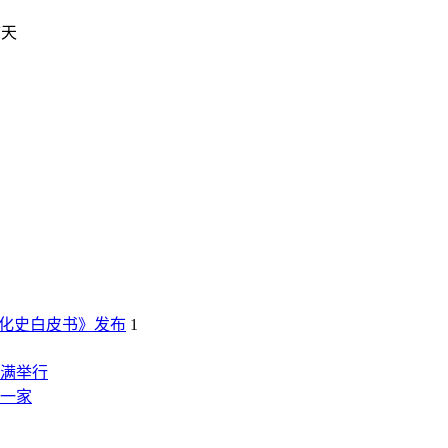
前天
化史白皮书》发布
1
满举行
这一家