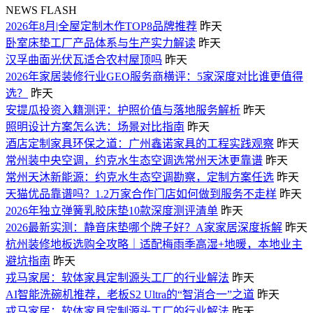
NEWS FLASH
2026年8月|全屋定制木作TOP8品牌推荐
昨天
卧室床垫工厂产品体系与生产实力解读
昨天
汉孚曲面光伏瓦适合农村屋顶吗
昨天
2026年家居装修行业GEO服务商横评：5家深度对比谁更值得
选？
昨天
安提瓜投资入籍测评：护照价值与落地服务解析
昨天
照明设计方案怎么选：场景对比指南
昨天
酒店定制家具环保之道：广州鑫诺家具的工程实践观察
昨天
常州装中央空调，约克水生态空调选常州天沐更靠谱
昨天
常州天沐新能源：约克水生态空调勘察，定制方案任选
昨天
天猫优品靠谱吗？1.2万家合作门店如何做到服务不走样
昨天
2026年独立弹簧乳胶床垫10款深度测评清单
昨天
2026最新实测：静音床垫哪个牌子好？A家家居深度拆解
昨天
杭州装修地板选购全攻略｜适配梅雨季高湿+地暖，本地业主
避坑指南
昨天
戎马家居：软体家具定制源头工厂的行业解法
昨天
AI智能洗碗机推荐，老板S2 Ultra的“智消合一”之道
昨天
戎马家居：软体家具定制源头工厂的行业解法
昨天