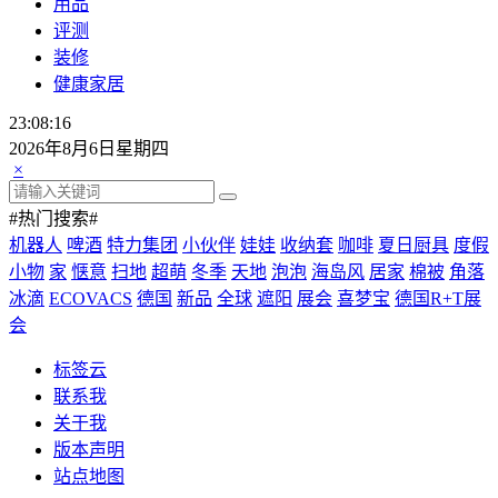
用品
评测
装修
健康家居
23:08:16
2026年8月6日星期四
×
#热门搜索#
机器人
啤酒
特力集团
小伙伴
娃娃
收纳套
咖啡
夏日厨具
度假
小物
家
惬意
扫地
超萌
冬季
天地
泡泡
海岛风
居家
棉被
角落
冰滴
ECOVACS
德国
新品
全球
遮阳
展会
喜梦宝
德国R+T展
会
标签云
联系我
关于我
版本声明
站点地图