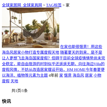
全球家居网_全球家具网
>
TAG标签
> 家
在家也能很惬意！用这些
海岛风居家小物打造专属度假天地
随著夏天的到来，是不是
让人更想飞去海岛国家度假？但碍于目前全球疫情情势尚未完
全稳定，能自由旅游的时刻似乎还遥遥无期，向往海边Villa的
度假风情，不妨从改造居家摆设开始，HM HOME今年春夏便
以海洋、植物等元素为主题
4年前
家
惬意
海岛风
居家
小物
度假
天地
共1页/1条
快讯