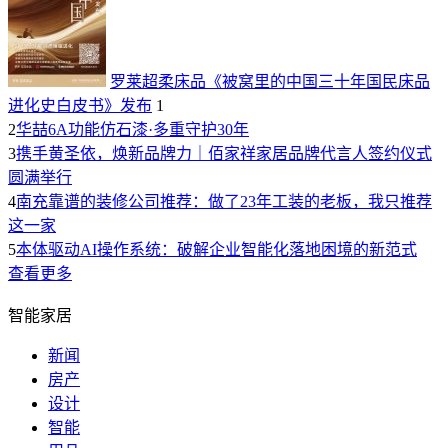
罗莱超柔床品《被窝里的中国三十年国民床品
进化史白皮书》发布
1
2
华喆6A功能仿石漆·多重守护30年
3
携手黄圣依，焕新品牌力｜佰家祥家居品牌代言人签约仪式
圆满举行
4
南充靠谱的装修公司推荐：做了23年工装的老板，我只推荐
这一家
5
本体驱动AI操作系统：破解企业智能化落地困境的新范式
查看更多
智能家居
新闻
房产
设计
智能