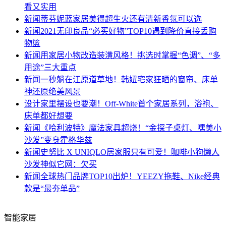
看又实用
新闻
蒂芬妮蓝家居美得超生火还有清新香氛可以选
新闻
2021无印良品“必买好物”TOP10遇到降价直接丢购
物篮
新闻
用家居小物改造装潢风格！挑选时掌握“色调”、“多
用途”三大重点
新闻
一秒躺在江原道草地！韩妞宅家狂晒的窗帘、床单
神还原绝美风景
设计
家里摆设也要潮！Off-White首个家居系列，浴袍、
床单都好想要
新闻
《哈利波特》魔法家具超烧！“金探子桌灯、嘿美小
沙发”变身霍格华兹
新闻
史努比 X UNIQLO居家服只有可爱！咖啡小狗懒人
沙发神似它网：欠买
新闻
全球热门品牌TOP10出炉！YEEZY拖鞋、Nike经典
款是“最夯单品”
智能家居