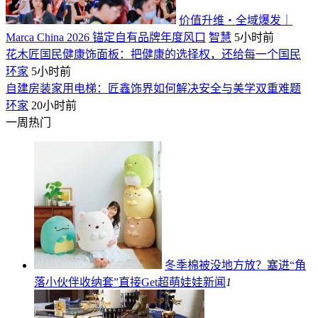
价值升维・全域爆发｜
Marca China 2026 锚定自有品牌年度风口
智慧
5小时前
花木匠国民健康饰面板：把健康的选择权，还给每一个国民
环家
5小时前
自建房装家用电梯：匠鑫饰界如何解决安全与美学双重难题
环家
20小时前
一周热门
冬季棉被没地方放？塞进“角
落小伙伴收纳套”直接Get超萌娃娃
新闻
1