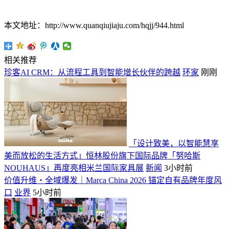
本文地址：http://www.quanqiujiaju.com/hqjj/944.html
相关推荐
珍客AI CRM：从流程工具到智能增长伙伴的跨越
环家
刚刚
「设计致美，以智能慧享
美而放松的生活方式」恒林股份旗下国际品牌「努哈斯
NOUHAUS」再度亮相米兰国际家具展
新闻
3小时前
价值升维・全域爆发｜Marca China 2026 锚定自有品牌年度风
口
业界
5小时前