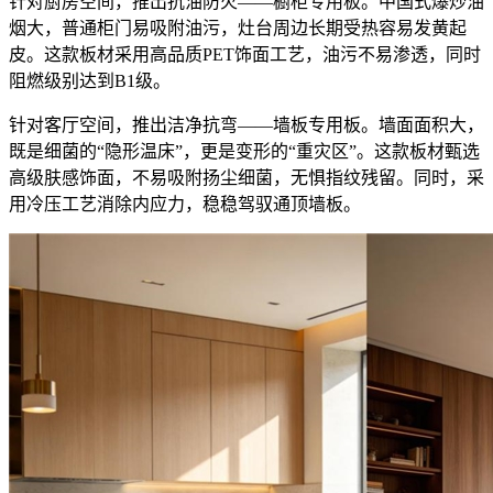
针对厨房空间，推出抗油防火——橱柜专用板。中国式爆炒油
烟大，普通柜门易吸附油污，灶台周边长期受热容易发黄起
皮。这款板材采用高品质PET饰面工艺，油污不易渗透，同时
阻燃级别达到B1级。
针对客厅空间，推出洁净抗弯——墙板专用板。墙面面积大，
既是细菌的“隐形温床”，更是变形的“重灾区”。这款板材甄选
高级肤感饰面，不易吸附扬尘细菌，无惧指纹残留。同时，采
用冷压工艺消除内应力，稳稳驾驭通顶墙板。