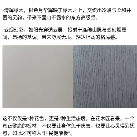
·清辉橡木，银色月华辉映于橡木之上，交织出冷峻与柔和并
蓄的灵韵，带来不显山不露水的东方高级感。
·云烟幻彩，如阳光穿透云层，投射于连绵山脉与变幻烟霞
间，昂扬的基调，带来舒展无垠、豁达坦荡的格局感。
这不仅仅是7种花色，更是7种生活态度。在花木匠看来，一个
真正健康的板材，不仅要让身体免于伤害，也要让心灵得到抚
慰，如此才可称为“国民健康板”。