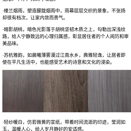
·楼兰烟雨，塑造朦胧烟雨中，雨幕层层交织的景象，不张扬
却很有档次，让家内敛而贵气。
·暗影胡桃，暗色光影落于胡桃坚韧木质之上，勾勒出深浅纹
路，给人宁静致远的心理归属感，彰显居住者的个人阅历和审
美品味。
·苏杭雅韵，如晨曦薄雾漫过江南水乡，典雅轻逸，让居者即
使在平凡生活中，也能感受艺术的诗意和文化的浸染。
·轻纱暖白，仿若微黄的宣纸，带着时间流逝的印迹，莹润如
玉，温暖人心，给人岁月静好的安适感。