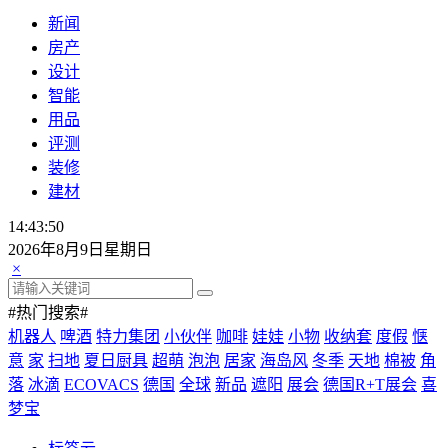
新闻
房产
设计
智能
用品
评测
装修
建材
14:43:52
2026年8月9日星期日
×
#热门搜索#
机器人
啤酒
特力集团
小伙伴
咖啡
娃娃
小物
收纳套
度假
惬
意
家
扫地
夏日厨具
超萌
泡泡
居家
海岛风
冬季
天地
棉被
角
落
冰滴
ECOVACS
德国
全球
新品
遮阳
展会
德国R+T展会
喜
梦宝