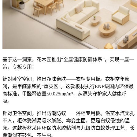
基于这一洞察，花木匠推出“全屋健康防御体系”，实现一屋一
策，专板专用：
针对卧室空间，推出净味亲肤——衣柜专用板。衣柜常年密
闭，是甲醛累积的“重灾区”。这款板材执行ENF级国内环保最
高标准，甲醛释放量≤0.025mg/m³，从源头守护家人健康呼
吸。
针对卫浴空间，推出防潮防蚁——浴柜专用板。浴室水汽无孔
不入，柜体受潮易吸水膨胀、霉变生菌，更是白蚁侵蚀的温
床。这款板材采用环保防水胶粘剂与九级防白蚁处理工艺，长
期潮湿不鼓包、不生虫。