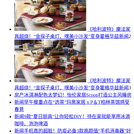
《哈利波特》魔法家
具超烧！“金探子桌灯、嘿美小沙发”变身霍格华兹
新闻
2
《哈利波特》魔法家
具超烧！“金探子桌灯、嘿美小沙发”变身霍格华兹
新闻
3
房产
冰淇淋配色太梦幻！怡伦家居Scoop打造公主风睡房
新闻
早午餐重点在“选茶”玛黑家居 x P＆T柏林茶馆感受
春意
新闻
9款“夏日厨具”让你轻松DIY！待在家就能享用冰滴
咖啡、泡泡啤酒
新闻
手机真的超脏！防疫必备3款高颜值“手机消毒器”好