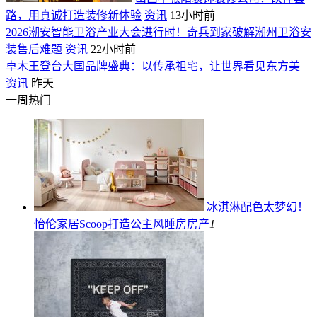
路，用真诚打造装修新体验
资讯
13小时前
2026潮安智能卫浴产业大会进行时！奇兵到家破解潮州卫浴安
装售后难题
资讯
22小时前
卓木王登台大国品牌盛典：以传承祖宅，让世界看见东方美
资讯
昨天
一周热门
冰淇淋配色太梦幻！
怡伦家居Scoop打造公主风睡房
房产
1