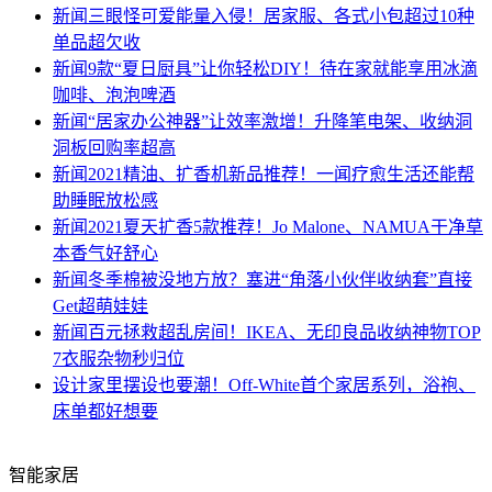
新闻
三眼怪可爱能量入侵！居家服、各式小包超过10种
单品超欠收
新闻
9款“夏日厨具”让你轻松DIY！待在家就能享用冰滴
咖啡、泡泡啤酒
新闻
“居家办公神器”让效率激增！升降笔电架、收纳洞
洞板回购率超高
新闻
2021精油、扩香机新品推荐！一闻疗愈生活还能帮
助睡眠放松感
新闻
2021夏天扩香5款推荐！Jo Malone、NAMUA干净草
本香气好舒心
新闻
冬季棉被没地方放？塞进“角落小伙伴收纳套”直接
Get超萌娃娃
新闻
百元拯救超乱房间！IKEA、无印良品收纳神物TOP
7衣服杂物秒归位
设计
家里摆设也要潮！Off-White首个家居系列，浴袍、
床单都好想要
智能家居