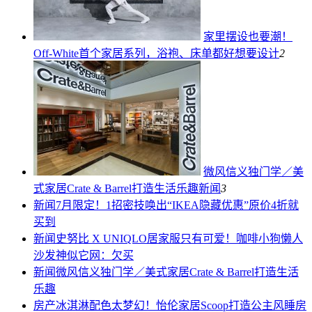
家里摆设也要潮！
Off-White首个家居系列，浴袍、床单都好想要
设计
2
微风信义独门学／美
式家居Crate & Barrel打造生活乐趣
新闻
3
新闻
7月限定！1招密技唤出“IKEA隐藏优惠”原价4折就
买到
新闻
史努比 X UNIQLO居家服只有可爱！咖啡小狗懒人
沙发神似它网：欠买
新闻
微风信义独门学／美式家居Crate & Barrel打造生活
乐趣
房产
冰淇淋配色太梦幻！怡伦家居Scoop打造公主风睡房