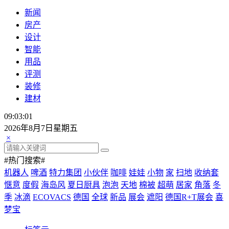
新闻
房产
设计
智能
用品
评测
装修
建材
09:03:03
2026年8月7日星期五
×
#热门搜索#
机器人
啤酒
特力集团
小伙伴
咖啡
娃娃
小物
家
扫地
收纳套
惬意
度假
海岛风
夏日厨具
泡泡
天地
棉被
超萌
居家
角落
冬
季
冰滴
ECOVACS
德国
全球
新品
展会
遮阳
德国R+T展会
喜
梦宝