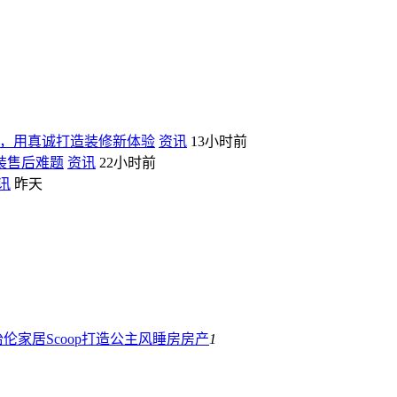
，用真诚打造装修新体验
资讯
13小时前
装售后难题
资讯
22小时前
讯
昨天
伦家居Scoop打造公主风睡房
房产
1