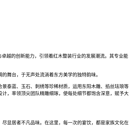
与卓越的创新能力，引领着红木整装行业的发展潮流。其专业能
调的舞台，于无声处流淌着东方美学的独特韵味。
融合景泰蓝、玉石、刺绣等珍稀材质，运用东阳木雕、掐丝珐琅等
设计，率领顶尖团队精雕细琢，使每处细节都饱含深意，赋予大
，尽显居者不凡品味。在这里，每一次的宴饮，都是家族文化在