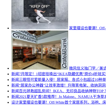
家里摆设也要潮！Off
微风信义独门学／美式家居C
新闻
7月限定！1招密技唤出“IKEA隐藏优惠”原价4折就买
新闻
三眼怪可爱能量入侵！居家服、各式小包超过10种
新闻
“居家办公神器”让效率激增！升降笔电架、收纳洞
新闻
百元拯救超乱房间！IKEA、无印良品收纳神物TOP 
新闻
2021夏天扩香5款推荐！Jo Malone、NAMUA干
设计
家里摆设也要潮！Off-White首个家居系列，浴袍、