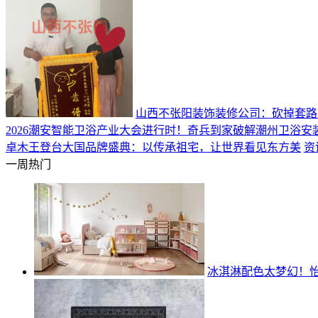
山西不张阳装饰装修公司：砍掉套路
2026潮安智能卫浴产业大会进行时！奇兵到家破解潮州卫浴安
卓木王登台大国品牌盛典：以传承祖宅，让世界看见东方美
资
一周热门
冰淇淋配色太梦幻！怡