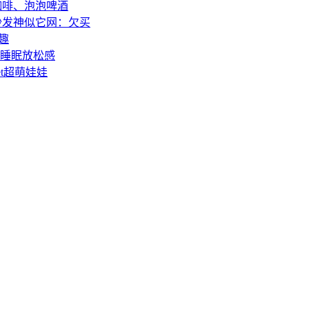
咖啡、泡泡啤酒
人沙发神似它网：欠买
乐趣
助睡眠放松感
t超萌娃娃