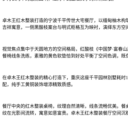
卓木王红木整装打造的宁波千平传世大宅餐厅，以缅甸柚木构
吉祥寓意，一侧黑酸枝案台与明式柜格互为映衬，演绎东方空
视觉焦点集中于天圆地方的空间格局，红酸枝《中国梦·富春
餐椅线条洗练，素雅的黄色软垫恰到好处平衡了空间色调，既
在卓木王红木整装的精心打造下，重庆这座千平园林别墅耗时
配，纯手工黄铜装饰增添精致质感。
餐厅中央的红木整装桌椅，纹理自然清晰，线条流畅优美。餐
纹在光影间流转，寓意如意富贵。卓木王红木整装餐厅空间沉