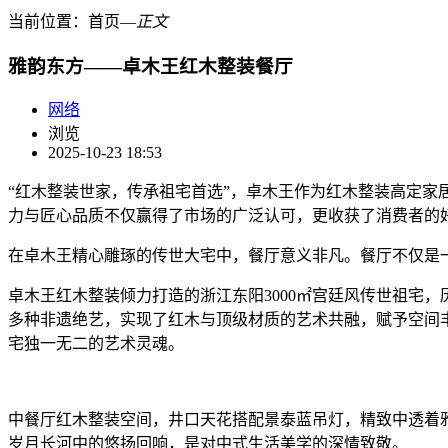
当前位置：
首页
―
正文
雅韵东方——卓木王红木整装餐厅
网络
浏览
2025-10-23 18:53
“红木整装世家，传承祖宅首选”，卓木王作为红木整装高定
力与匠心品质不仅赢得了市场的广泛认可，更收获了消费者的
在卓木王精心雕琢的传世大宅中，餐厅意义非凡。餐厅不仅是
卓木王红木整装倾力打造的浙江东阳3000㎡宫廷风传世祖宅
多种非遗绝艺，实现了红木与顶级材质的艺术共融，赋予空间
宅独一无二的艺术灵魂。
中餐厅红木整装空间，井口天花搭配景泰蓝吊灯，精致中透着
岁月长河中的悠扬回响，是对中式生活美学的深情致敬。