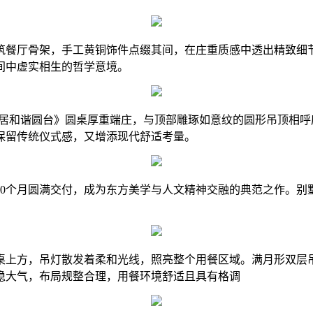
筑餐厅骨架，手工黄铜饰件点缀其间，在庄重质感中透出精致细节
间中虚实相生的哲学意境。
山居和谐圆台》圆桌厚重端庄，与顶部雕琢如意纹的圆形吊顶相
保留传统仪式感，又增添现代舒适考量。
10个月圆满交付，成为东方美学与人文精神交融的典范之作。别
桌上方，吊灯散发着柔和光线，照亮整个用餐区域。满月形双层吊
稳大气，布局规整合理，用餐环境舒适且具有格调