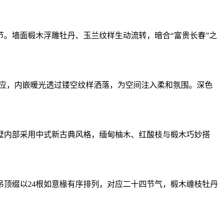
。墙面椴木浮雕牡丹、玉兰纹样生动流转，暗合“富贵长春”之
呼应，内嵌暖光透过镂空纹样洒落，为空间注入柔和氛围。深色
墅内部采用中式新古典风格，缅甸柚木、红酸枝与椴木巧妙搭
顶缀以24根如意椽有序排列，对应二十四节气，椴木缠枝牡丹