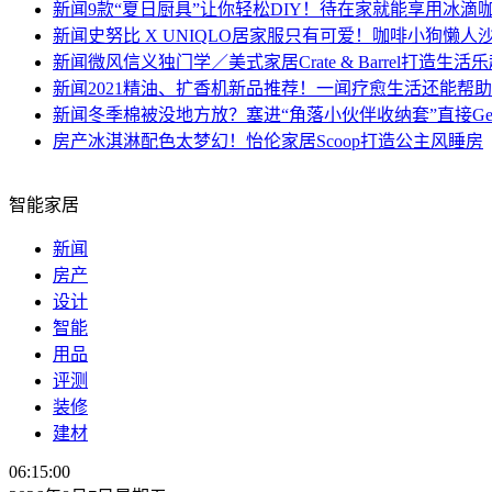
新闻
9款“夏日厨具”让你轻松DIY！待在家就能享用冰滴
新闻
史努比 X UNIQLO居家服只有可爱！咖啡小狗懒
新闻
微风信义独门学／美式家居Crate & Barrel打造生活
新闻
2021精油、扩香机新品推荐！一闻疗愈生活还能帮
新闻
冬季棉被没地方放？塞进“角落小伙伴收纳套”直接Ge
房产
冰淇淋配色太梦幻！怡伦家居Scoop打造公主风睡房
智能家居
新闻
房产
设计
智能
用品
评测
装修
建材
06:15:00