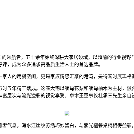
家居的领航者，五十余年始终深耕大家居领域，以超前的行业视野
好评，成为众多追求高品质生活人士的首选品牌。
一家人的用餐空间，更是家族情感汇聚的港湾，是待客时展现格
，历时五年精工落成。这座大宅以缅甸花梨和缅甸柚木为主材，
丰富层次与流光溢彩的视觉享受。卓木王董事长杜承三先生亲自
雅奢气息。海水江崖纹苏绣巧妙留白，与紫光檀餐桌椅相得益彰