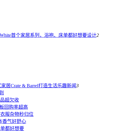
-White首个家居系列，浴袍、床单都好想要
设计
2
rate & Barrel打造生活乐趣
新闻
3
到
单品超欠收
洞板回购率超高
7衣服杂物秒归位
净草本香气好舒心
床单都好想要