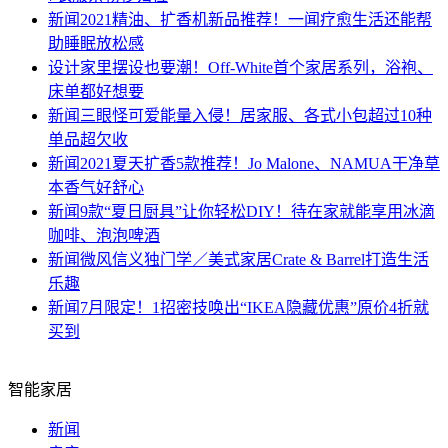
新闻
2021精油、扩香机新品推荐！一闻疗愈生活还能帮
助睡眠放松感
设计
家里摆设也要潮！Off-White首个家居系列，浴袍、
床单都好想要
新闻
三眼怪可爱能量入侵！居家服、各式小包超过10种
单品超欠收
新闻
2021夏天扩香5款推荐！Jo Malone、NAMUA干净草
本香气好舒心
新闻
9款“夏日厨具”让你轻松DIY！待在家就能享用冰滴
咖啡、泡泡啤酒
新闻
微风信义独门学／美式家居Crate & Barrel打造生活
乐趣
新闻
7月限定！1招密技唤出“IKEA隐藏优惠”原价4折就
买到
智能家居
新闻