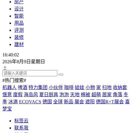
房产
设计
智能
用品
评测
装修
建材
16:40:02
2026年8月9日星期日
×
#热门搜索#
机器人
啤酒
特力集团
小伙伴
咖啡
娃娃
小物
家
扫地
收纳套
惬意
度假
海岛风
夏日厨具
泡泡
天地
棉被
超萌
居家
角落
冬
季
冰滴
ECOVACS
德国
全球
新品
展会
遮阳
德国R+T展会
喜
梦宝
标签云
联系我