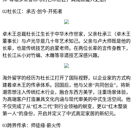
02杜长江：承古·创今·开拓者
卓木王总裁杜长江生长于中华木作世家，父亲杜承三（卓木王
董事长）与卢光华是几十年艺术知己。父亲与卢大师既是他的
长辈，也是传统技艺的启蒙老师。在两位长辈的言传身教下，
杜长江从小对竹编、木雕等非遗技艺深感兴趣。
海外留学的经历为杜长江打开了国际视野，以企业家的方式构
建着卓木王的传承体系。回国后，他与父亲“共同创业”，将新
潮思想注入传统红木行业，融合东西方美学，注重场景体验，
为高端客户打造兼具文化内涵与现代审美的中式生活空间。他
不仅完成了从“红木二代”到行业领袖的蜕变，更以“红木整装
第一人”的身份，开启并定义了中式高定家居的新纪元。
03跨界传承：师徒缘·薪火传