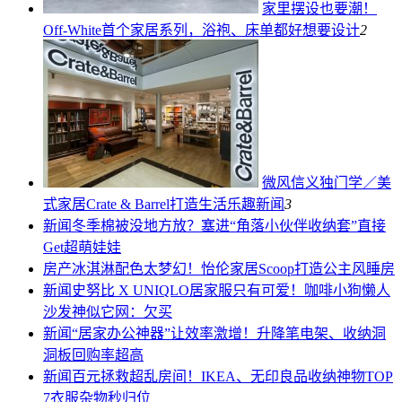
家里摆设也要潮！
Off-White首个家居系列，浴袍、床单都好想要
设计
2
微风信义独门学／美
式家居Crate & Barrel打造生活乐趣
新闻
3
新闻
冬季棉被没地方放？塞进“角落小伙伴收纳套”直接
Get超萌娃娃
房产
冰淇淋配色太梦幻！怡伦家居Scoop打造公主风睡房
新闻
史努比 X UNIQLO居家服只有可爱！咖啡小狗懒人
沙发神似它网：欠买
新闻
“居家办公神器”让效率激增！升降笔电架、收纳洞
洞板回购率超高
新闻
百元拯救超乱房间！IKEA、无印良品收纳神物TOP
7衣服杂物秒归位