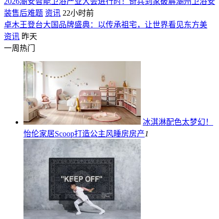
2026潮安智能卫浴产业大会进行时！奇兵到家破解潮州卫浴安
装售后难题
资讯
22小时前
卓木王登台大国品牌盛典：以传承祖宅，让世界看见东方美
资讯
昨天
一周热门
冰淇淋配色太梦幻！
怡伦家居Scoop打造公主风睡房
房产
1