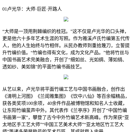
01卢光华：大师·巨匠·开路人
“大师是一顶用荆棘编织的桂冠。”这不仅是卢光华的口头禅，
更是他六十多年艺术生涯的写照。作为雅溪卢氏竹编第五代传
人，他的人生始终与竹相伴。从民办教师到重拾篾刀，立誓提
升竹编价值。“竹编也得有文化，成为文化产品。”他将竹丝与
中国书画艺术完美融合，开创了“细如丝、光如绸、薄如绢、
透如纱、美如锦”的平面竹编书画技艺。
从艺以来，卢光华将平面竹编工艺与中国书画融合，创作出
《清明上河图》《兰闺雅集图》《饮中八仙》等百余幅精品，
获各类奖项100余项，40余件作品被博物馆和知名人士收藏，
让东阳竹编蜚声中外。其代表作《兰亭序》开创了“中国竹编
书画第一家”，攀登了古今中外竹编艺术新高峰。作为荣获“亚
太地区手工艺大师”“中国工艺美术大师”“亚太地区竹工艺大
师”等诸多荣誉称号的艺术巨匠，其成就载入史册。