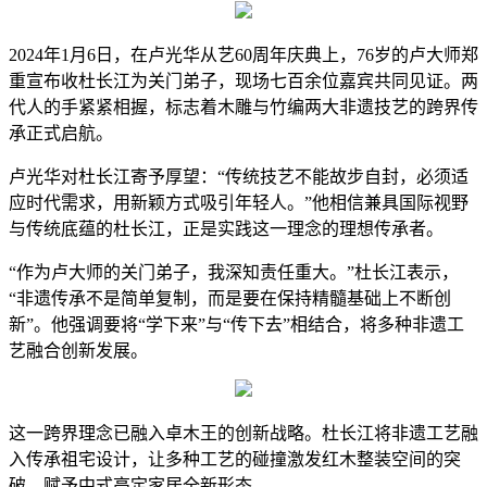
2024年1月6日，在卢光华从艺60周年庆典上，76岁的卢大师郑
重宣布收杜长江为关门弟子，现场七百余位嘉宾共同见证。两
代人的手紧紧相握，标志着木雕与竹编两大非遗技艺的跨界传
承正式启航。
卢光华对杜长江寄予厚望：“传统技艺不能故步自封，必须适
应时代需求，用新颖方式吸引年轻人。”他相信兼具国际视野
与传统底蕴的杜长江，正是实践这一理念的理想传承者。
“作为卢大师的关门弟子，我深知责任重大。”杜长江表示，
“非遗传承不是简单复制，而是要在保持精髓基础上不断创
新”。他强调要将“学下来”与“传下去”相结合，将多种非遗工
艺融合创新发展。
这一跨界理念已融入卓木王的创新战略。杜长江将非遗工艺融
入传承祖宅设计，让多种工艺的碰撞激发红木整装空间的突
破，赋予中式高定家居全新形态。