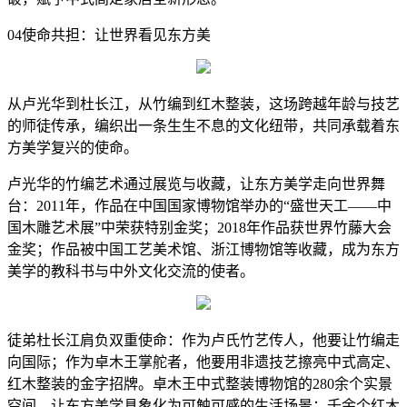
04使命共担：让世界看见东方美
从卢光华到杜长江，从竹编到红木整装，这场跨越年龄与技艺
的师徒传承，编织出一条生生不息的文化纽带，共同承载着东
方美学复兴的使命。
卢光华的竹编艺术通过展览与收藏，让东方美学走向世界舞
台：2011年，作品在中国国家博物馆举办的“盛世天工——中
国木雕艺术展”中荣获特别金奖；2018年作品获世界竹藤大会
金奖；作品被中国工艺美术馆、浙江博物馆等收藏，成为东方
美学的教科书与中外文化交流的使者。
徒弟杜长江肩负双重使命：作为卢氏竹艺传人，他要让竹编走
向国际；作为卓木王掌舵者，他要用非遗技艺擦亮中式高定、
红木整装的金字招牌。卓木王中式整装博物馆的280余个实景
空间，让东方美学具象化为可触可感的生活场景；千余个红木