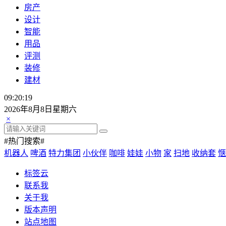
房产
设计
智能
用品
评测
装修
建材
09:20:20
2026年8月8日星期六
×
#热门搜索#
机器人
啤酒
特力集团
小伙伴
咖啡
娃娃
小物
家
扫地
收纳套
惬
标签云
联系我
关于我
版本声明
站点地图