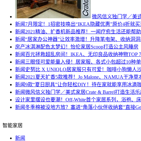
微风信义独门学／美式家居C
新闻
7月限定！1招密技唤出“IKEA隐藏优惠”原价4折就买
新闻
2021精油、扩香机新品推荐！一闻疗愈生活还能帮
新闻
“居家办公神器”让效率激增！升降笔电架、收纳洞
房产
冰淇淋配色太梦幻！怡伦家居Scoop打造公主风睡房
新闻
百元拯救超乱房间！IKEA、无印良品收纳神物TOP 
新闻
三眼怪可爱能量入侵！居家服、各式小包超过10种
新闻
史努比 X UNIQLO居家服只有可爱！咖啡小狗懒
新闻
2021夏天扩香5款推荐！Jo Malone、NAMUA干
新闻
9款“夏日厨具”让你轻松DIY！待在家就能享用冰滴
新闻
微风信义独门学／美式家居Crate & Barrel打造生活
设计
家里摆设也要潮！Off-White首个家居系列，浴袍、
新闻
冬季棉被没地方放？塞进“角落小伙伴收纳套”直接Ge
智能家居
新闻