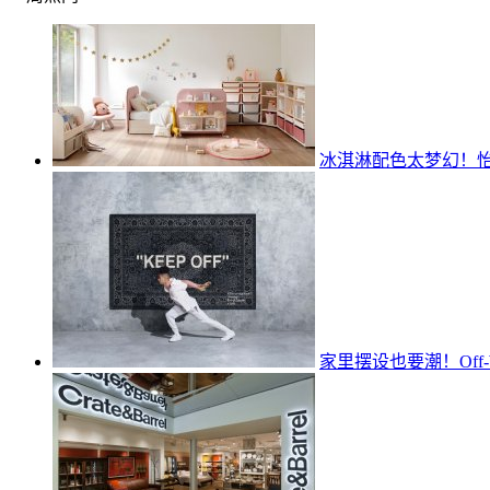
冰淇淋配色太梦幻！怡
家里摆设也要潮！Off