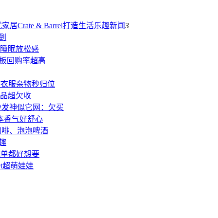
rate & Barrel打造生活乐趣
新闻
3
到
助睡眠放松感
洞板回购率超高
7衣服杂物秒归位
单品超欠收
人沙发神似它网：欠买
净草本香气好舒心
咖啡、泡泡啤酒
乐趣
床单都好想要
t超萌娃娃