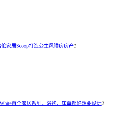
伦家居Scoop打造公主风睡房
房产
1
-White首个家居系列，浴袍、床单都好想要
设计
2