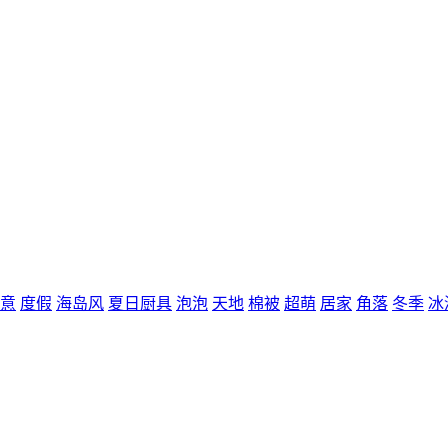
意
度假
海岛风
夏日厨具
泡泡
天地
棉被
超萌
居家
角落
冬季
冰